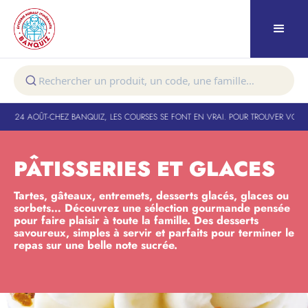
 24 AOÛT
-
CHEZ BANQUIZ, LES COURSES SE FONT EN VRAI. POUR TROUVER VOTRE TO
PÂTISSERIES ET GLACES
Tartes, gâteaux, entremets, desserts glacés, glaces ou
sorbets… Découvrez une sélection gourmande pensée
pour faire plaisir à toute la famille. Des desserts
savoureux, simples à servir et parfaits pour terminer le
repas sur une belle note sucrée.