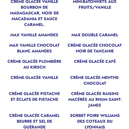
CRÈME GLACÉE VANILLE
MINI-BÂTONNETS AUX
BOURBON DE
FRUITS/VANILLE
MADAGASCAR, NOIX DE
MACADAMIA ET SAUCE
CARAMEL.
MAX VANILLE AMANDES
MAX DOUBLE CARAMEL
MAX VANILLE CHOCOLAT
CRÈME GLACÉE CHOCOLAT
NOUVEAU
BLANC AMANDES
NOIR DE TANZANIE
CRÈME GLACÉE PLOMBIÈRE
CRÈME GLACÉE CAFÉ
AU KIRSCH
CRÈME GLACÉE VANILLE
CRÈME GLACÉE MENTHE-
CHOCOLAT
CRÈME GLACÉE PISTACHE
CRÈME GLACÉE RAISINS
ET ÉCLATS DE PISTACHE
MACÉRÉS AU RHUM SAINT-
JAMES
CRÈME GLACÉE CARAMEL
SORBET POIRE WILLIAMS
BEURRE ET SEL DE
DES COTEAUX DU
GUÉRANDE
LYONNAIS