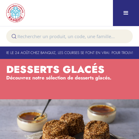
URE LE 24 AOÛT
-
CHEZ BANQUIZ, LES COURSES SE FONT EN VRAI. POUR TROUVER VO
DESSERTS GLACÉS
Découvrez notre sélection de desserts glacés.