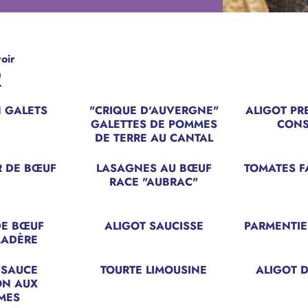
roir
R
N GALETS
"CRIQUE D'AUVERGNE"
ALIGOT PR
GALETTES DE POMMES
CON
DE TERRE AU CANTAL
R DE BŒUF
LASAGNES AU BŒUF
TOMATES F
RACE "AUBRAC"
DE BŒUF
ALIGOT SAUCISSE
PARMENTIE
MADÈRE
 SAUCE
TOURTE LIMOUSINE
ALIGOT D
NOUVEAU
ON AUX
MES