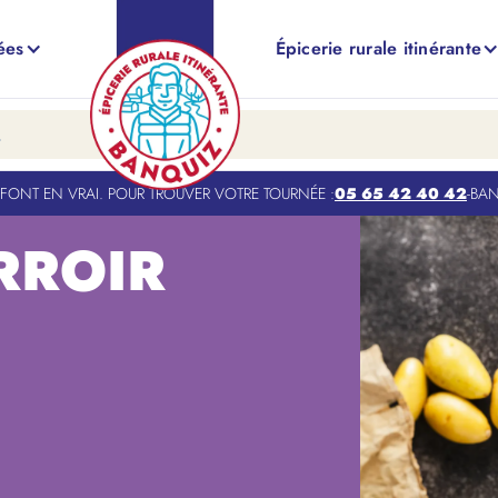
ées
Épicerie rurale itinérante
NT EN VRAI. POUR TROUVER VOTRE TOURNÉE :
05 65 42 40 42
-
BANQUI
RROIR