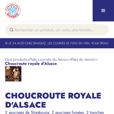
TURE LE 24 AOÛT
-
CHEZ BANQUIZ, LES COURSES SE FONT EN VRAI. POUR TROUVER VO
Nos produits
>
Plats cuisinés du terroir
>
Plats du terroir
>
Choucroute royale d'Alsace
CHOUCROUTE ROYALE
D'ALSACE
2 saucisses de Strasbourg, 2 saucisses fumées, 2 tranches