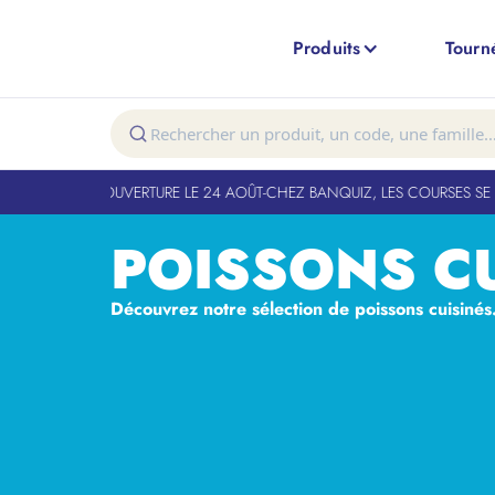
Produits
Tourn
T FERMÉ. RÉOUVERTURE LE 24 AOÛT
-
CHEZ BANQUIZ, LES COURSES SE FO
POISSONS C
Découvrez notre sélection de poissons cuisinés