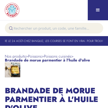
URE LE 24 AOÛT
-
CHEZ BANQUIZ, LES COURSES SE FONT EN VRAI. POUR TROUVER VO
Nos produits
>
Poissons
>
Poissons cuisinés
>
Brandade de morue parmentier à l'huile d'olive
BRANDADE DE MORUE
PARMENTIER À L'HUILE