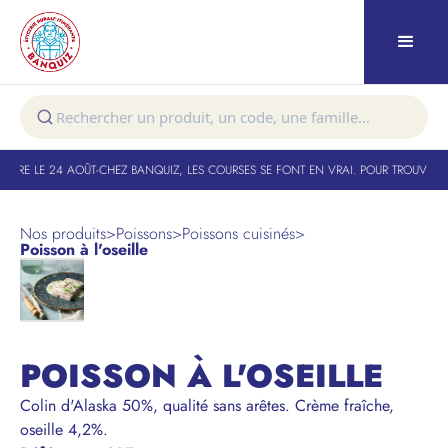
TURE LE 24 AOÛT
-
CHEZ BANQUIZ, LES COURSES SE FONT EN VRAI. POUR TROUVER VO
Nos produits
>
Poissons
>
Poissons cuisinés
>
Poisson à l'oseille
POISSON À L'OSEILLE
Colin d'Alaska 50%, qualité sans arêtes. Crème fraîche,
oseille 4,2%.