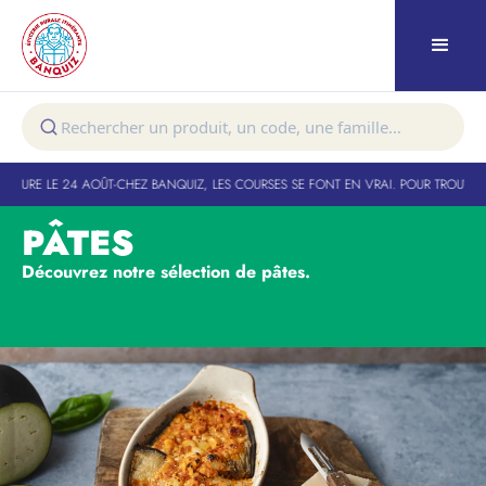
TURE LE 24 AOÛT
-
CHEZ BANQUIZ, LES COURSES SE FONT EN VRAI. POUR TROUVER V
PÂTES
Découvrez notre sélection de pâtes.