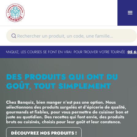
S SE FONT EN VRAI. POUR TROUVER VOTRE TOURNÉE :
05 65 42 40 42
-
BANQUIZ E
DES PRODUITS QUI ONT DU
GOÛT, TOUT SIMPLEMENT
Chez Banquiz, bien manger n’est pas une option. Nous
sélectionnons des produits surgelés et d’épicerie de qualité,
gourmands et fiables, pour vous permettre de cuisiner bon et
juste au quotidien. Des recettes qui font envie, des produits
bruts ou cuisinés, choisis pour leur goût et leur constance.
DÉCOUVREZ NOS PRODUITS !