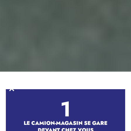
Slide 1 of 3.
1
LE CAMION-MAGASIN SE GARE
DEVANT CHEZ VOUS