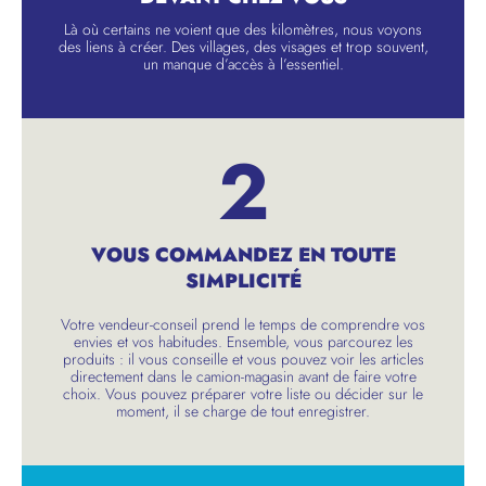
Là où certains ne voient que des kilomètres, nous voyons
des liens à créer. Des villages, des visages et trop souvent,
un manque d’accès à l’essentiel.
2
VOUS COMMANDEZ EN TOUTE
SIMPLICITÉ
Votre vendeur-conseil prend le temps de comprendre vos
envies et vos habitudes. Ensemble, vous parcourez les
produits : il vous conseille et vous pouvez voir les articles
directement dans le camion-magasin avant de faire votre
choix. Vous pouvez préparer votre liste ou décider sur le
moment, il se charge de tout enregistrer.