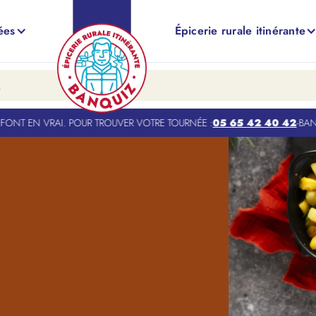
ées
Épicerie rurale itinérante
NT EN VRAI. POUR TROUVER VOTRE TOURNÉE :
05 65 42 40 42
-
BANQUI