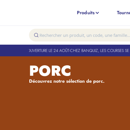
Produits
Tourn
T FERMÉ. RÉOUVERTURE LE 24 AOÛT
-
CHEZ BANQUIZ, LES COURSES SE FO
PORC
Découvrez notre sélection de porc.