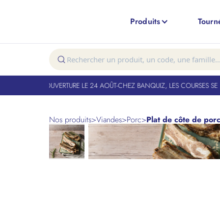
Produits
Tourn
T FERMÉ. RÉOUVERTURE LE 24 AOÛT
-
CHEZ BANQUIZ, LES COURSES SE FO
Nos produits
>
Viandes
>
Porc
>
Plat de côte de porc