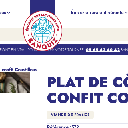
ées
Épicerie rurale itinérante
NT EN VRAI. POUR TROUVER VOTRE TOURNÉE :
05 65 42 40 42
-
BANQUI
 confit Coustillous
PLAT DE C
CONFIT C
VIANDE DE FRANCE
Référence
:
572