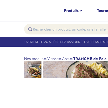
Produits
Tourn
T FERMÉ. RÉOUVERTURE LE 24 AOÛT
-
CHEZ BANQUIZ, LES COURSES SE FO
Nos produits
>
Viandes
>
Abats
>
TRANCHE de Foie d