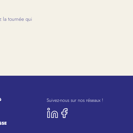
 la tournée qui
G
Suivez-nous sur nos réseaux !
SSE