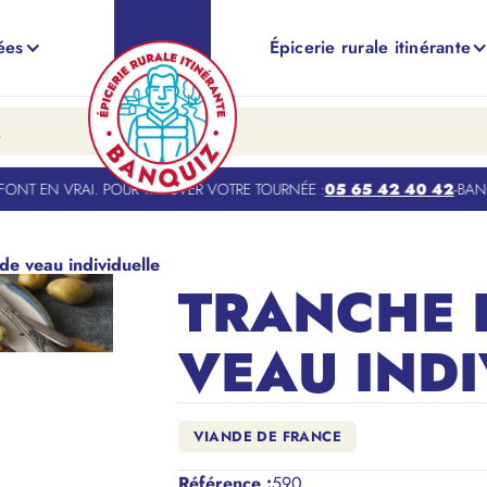
ées
Épicerie rurale itinérante
NT EN VRAI. POUR TROUVER VOTRE TOURNÉE :
05 65 42 40 42
-
BANQU
e veau individuelle
TRANCHE D
VEAU INDI
VIANDE DE FRANCE
Référence
:
590