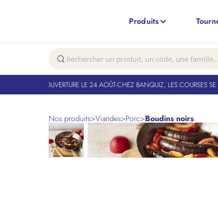
Produits
Tourn
T FERMÉ. RÉOUVERTURE LE 24 AOÛT
-
CHEZ BANQUIZ, LES COURSES SE FO
Nos produits
>
Viandes
>
Porc
>
Boudins noirs