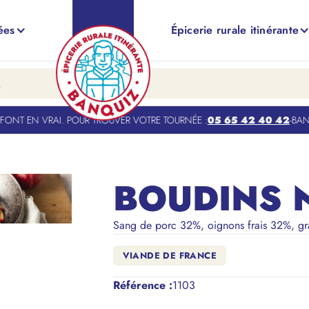
ées
Épicerie rurale itinérante
NT EN VRAI. POUR TROUVER VOTRE TOURNÉE :
05 65 42 40 42
-
BANQUI
BOUDINS 
Sang de porc 32%, oignons frais 32%, gra
VIANDE DE FRANCE
Référence
:
1103