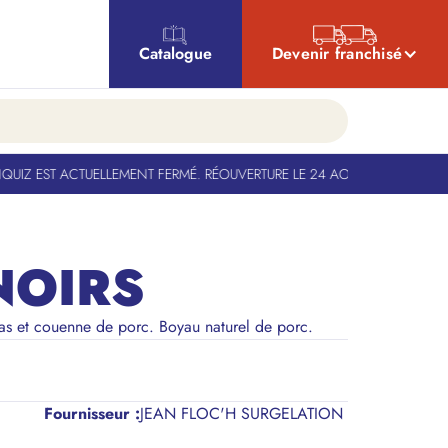
Catalogue
Devenir franchisé
Z EST ACTUELLEMENT FERMÉ. RÉOUVERTURE LE 24 AOÛT
-
BANQUIZ EST A
NOIRS
s et couenne de porc. Boyau naturel de porc.
Fournisseur :
JEAN FLOC'H SURGELATION