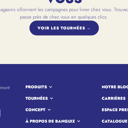
gasins sillonnent les campagnes pour livrer chez vous. Trouvez
passe près de chez vous en quelques clics.
VOIR LES TOURNÉES →
PRODUITS
NOTRE BLO
lmont
TOURNÉES
CARRIÈRES
CONCEPT
ESPACE PRE
À PROPOS DE BANQUIZ
CATALOGUE