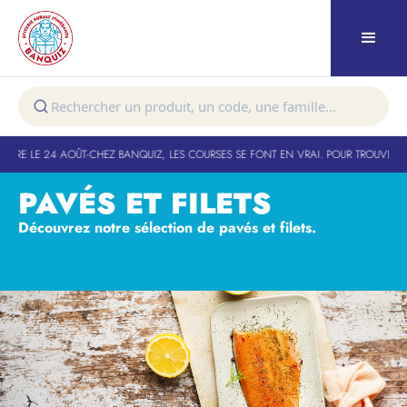
URE LE 24 AOÛT
-
CHEZ BANQUIZ, LES COURSES SE FONT EN VRAI. POUR TROUVER VO
PAVÉS ET FILETS
Découvrez notre sélection de pavés et filets.