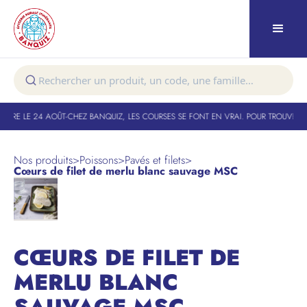
URE LE 24 AOÛT
-
CHEZ BANQUIZ, LES COURSES SE FONT EN VRAI. POUR TROUVER VO
Nos produits
>
Poissons
>
Pavés et filets
>
Cœurs de filet de merlu blanc sauvage MSC
CŒURS DE FILET DE
MERLU BLANC