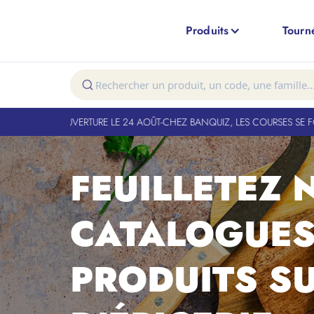
Produits
Tourn
. RÉOUVERTURE LE 24 AOÛT
-
CHEZ BANQUIZ, LES COURSES SE FONT EN V
FEUILLETEZ 
CATALOGUES:
PRODUITS S