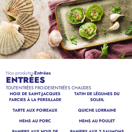
Nos produits
>
Entrées
ENTRÉES
TOUT
ENTRÉES FROIDES
ENTRÉES CHAUDES
NOIX DE SAINT-JACQUES
TATIN DE LÉGUMES DU
FARCIES À LA PERSILLADE
SOLEIL
TARTE AUX POIREAUX
QUICHE LORRAINE
NEMS AU PORC
NEMS AU POULET
PANIERS AUX NOIX DE
PANIERS AUX 2 SAUMONS