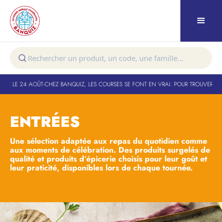
E LE 24 AOÛT
-
CHEZ BANQUIZ, LES COURSES SE FONT EN VRAI. POUR TROUVER VOTR
ENTRÉES
Une sélection adaptée aux repas du quotidien comme
aux moments de célébration. Des produits surgelés de
qualité et produits d’épicerie choisis pour leur goût et
leur praticité, disponibles lors de chaque tournée.