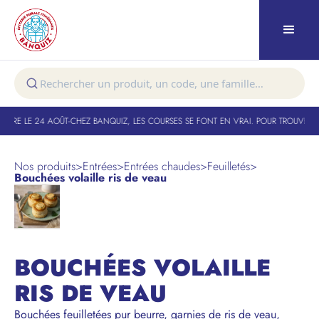
TURE LE 24 AOÛT
-
CHEZ BANQUIZ, LES COURSES SE FONT EN VRAI. POUR TROUVER VO
Nos produits
>
Entrées
>
Entrées chaudes
>
Feuilletés
>
Bouchées volaille ris de veau
BOUCHÉES VOLAILLE
RIS DE VEAU
Bouchées feuilletées pur beurre, garnies de ris de veau,