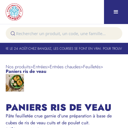
TURE LE 24 AOÛT
-
CHEZ BANQUIZ, LES COURSES SE FONT EN VRAI. POUR TROUVER VO
Nos produits
>
Entrées
>
Entrées chaudes
>
Feuilletés
>
Paniers ris de veau
PANIERS RIS DE VEAU
Pâte feuilletée crue garnie d'une préparation à base de
cubes de ris de veau cuits et de poulet cuit.