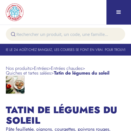
URE LE 24 AOÛT
-
CHEZ BANQUIZ, LES COURSES SE FONT EN VRAI. POUR TROUVER VO
Nos produits
>
Entrées
>
Entrées chaudes
>
Quiches et tartes salées
>
Tatin de légumes du soleil
TATIN DE LÉGUMES DU
SOLEIL
Pâte feuilletée, oignons, courgettes, poivrons rouges,