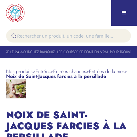
URE LE 24 AOÛT
-
CHEZ BANQUIZ, LES COURSES SE FONT EN VRAI. POUR TROUVER VO
Nos produits
>
Entrées
>
Entrées chaudes
>
Entrées de la mer
>
Noix de Saint-Jacques farcies à la persillade
NOIX DE SAINT-
JACQUES FARCIES À LA