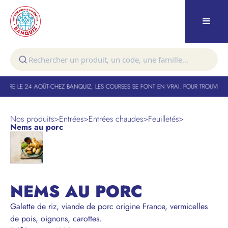
TURE LE 24 AOÛT
-
CHEZ BANQUIZ, LES COURSES SE FONT EN VRAI. POUR TROUVER VO
Nos produits
>
Entrées
>
Entrées chaudes
>
Feuilletés
>
Nems au porc
NEMS AU PORC
Galette de riz, viande de porc origine France, vermicelles
de pois, oignons, carottes.