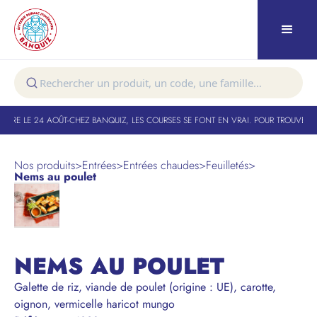
URE LE 24 AOÛT
-
CHEZ BANQUIZ, LES COURSES SE FONT EN VRAI. POUR TROUVER VO
Nos produits
>
Entrées
>
Entrées chaudes
>
Feuilletés
>
Nems au poulet
NEMS AU POULET
Galette de riz, viande de poulet (origine : UE), carotte,
oignon, vermicelle haricot mungo