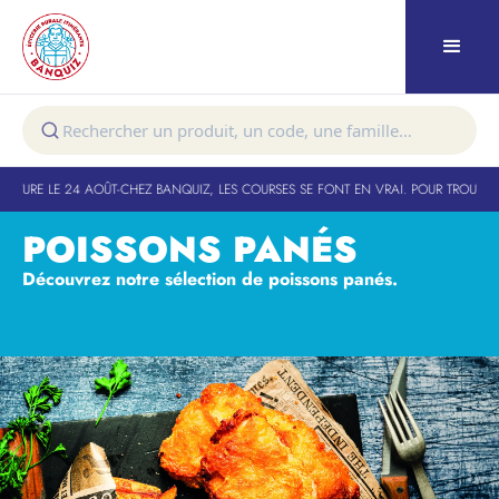
RTURE LE 24 AOÛT
-
CHEZ BANQUIZ, LES COURSES SE FONT EN VRAI. POUR TROUVER 
POISSONS PANÉS
Découvrez notre sélection de poissons panés.