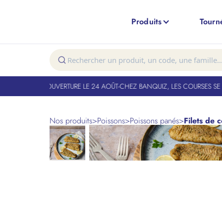
Produits
Tourn
NT FERMÉ. RÉOUVERTURE LE 24 AOÛT
-
CHEZ BANQUIZ, LES COURSES SE F
Nos produits
>
Poissons
>
Poissons panés
>
Filets de 