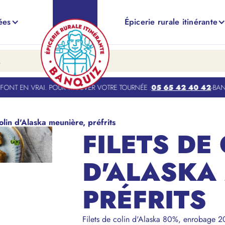
ées
Épicerie rurale itinérante
ONT EN VRAI. POUR TROUVER VOTRE TOURNÉE :
05 65 42 40 42
-
BANQU
colin d'Alaska meunière, préfrits
FILETS DE
D'ALASKA
PRÉFRITS
Filets de colin d'Alaska 80%, enrobage 