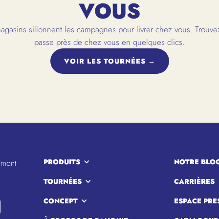
VOUS
gasins sillonnent les campagnes pour livrer chez vous. Trouvez
passe près de chez vous en quelques clics.
VOIR LES TOURNÉES →
PRODUITS
NOTRE BLO
lmont
TOURNÉES
CARRIÈRES
CONCEPT
ESPACE PRE