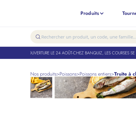
Produits
Tourn
T FERMÉ. RÉOUVERTURE LE 24 AOÛT
-
CHEZ BANQUIZ, LES COURSES SE FO
Nos produits
>
Poissons
>
Poissons entiers
>
Truite à c