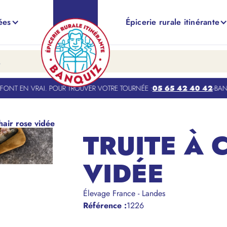
ées
Épicerie rurale itinérante
NT EN VRAI. POUR TROUVER VOTRE TOURNÉE :
05 65 42 40 42
-
BANQUI
hair rose vidée
TRUITE À 
VIDÉE
Élevage France - Landes
Référence
:
1226