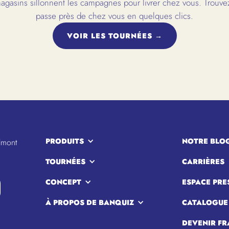
gasins sillonnent les campagnes pour livrer chez vous. Trouvez
passe près de chez vous en quelques clics.
VOIR LES TOURNÉES →
PRODUITS
NOTRE BLO
lmont
TOURNÉES
CARRIÈRES
CONCEPT
ESPACE PRE
À PROPOS DE BANQUIZ
CATALOGUE
DEVENIR FR