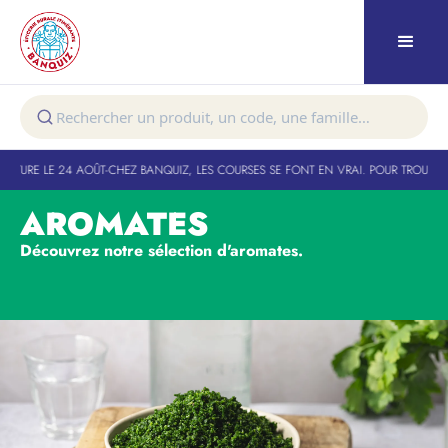
RTURE LE 24 AOÛT
-
CHEZ BANQUIZ, LES COURSES SE FONT EN VRAI. POUR TROUVER 
AROMATES
Découvrez notre sélection d'aromates.