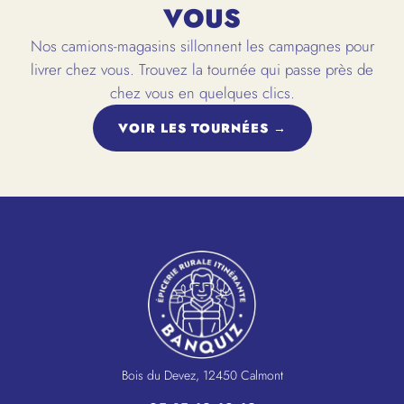
VOUS
Nos camions-magasins sillonnent les campagnes pour
livrer chez vous. Trouvez la tournée qui passe près de
chez vous en quelques clics.
VOIR LES TOURNÉES →
Bois du Devez, 12450 Calmont