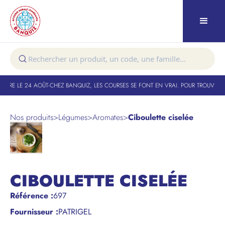
TURE LE 24 AOÛT
-
CHEZ BANQUIZ, LES COURSES SE FONT EN VRAI. POUR TROUVER VO
Nos produits
>
Légumes
>
Aromates
>
Ciboulette ciselée
CIBOULETTE CISELÉE
Référence
:
697
Fournisseur :
PATRIGEL