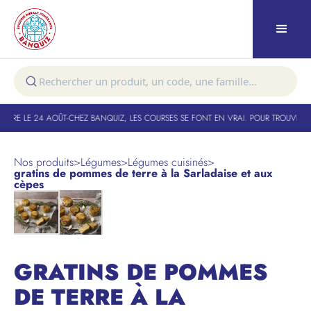
URE LE 24 AOÛT
-
CHEZ BANQUIZ, LES COURSES SE FONT EN VRAI. POUR TROUVER VO
Nos produits
>
Légumes
>
Légumes cuisinés
>
gratins de pommes de terre à la Sarladaise et aux
cèpes
GRATINS DE POMMES
DE TERRE À LA