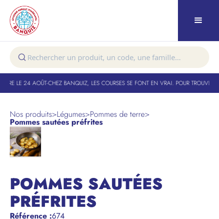
TURE LE 24 AOÛT
-
CHEZ BANQUIZ, LES COURSES SE FONT EN VRAI. POUR TROUVER VO
Nos produits
>
Légumes
>
Pommes de terre
>
Pommes sautées préfrites
POMMES SAUTÉES
PRÉFRITES
Référence
:
674