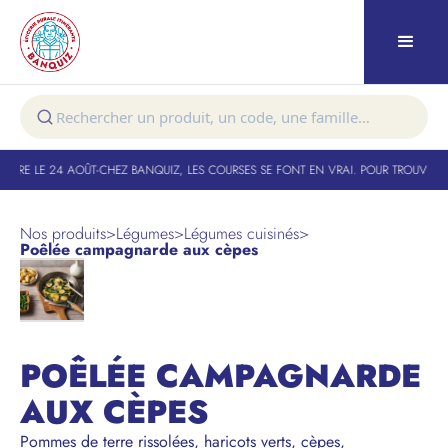
TURE LE 24 AOÛT
-
CHEZ BANQUIZ, LES COURSES SE FONT EN VRAI. POUR TROUVER V
Nos produits
>
Légumes
>
Légumes cuisinés
>
Poêlée campagnarde aux cèpes
POÊLÉE CAMPAGNARDE
AUX CÈPES
Pommes de terre rissolées, haricots verts, cèpes,