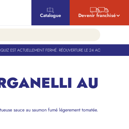
Catalogue
Devenir franchisé
Z EST ACTUELLEMENT FERMÉ. RÉOUVERTURE LE 24 AOÛT
-
BANQUIZ EST A
RGANELLI AU
tueuse sauce au saumon fumé légerement tomatée.