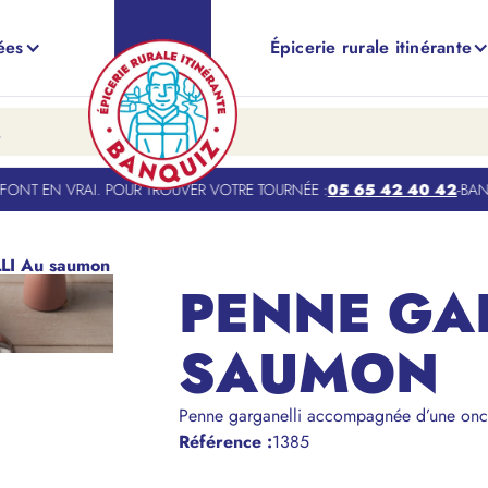
ées
Épicerie rurale itinérante
NT EN VRAI. POUR TROUVER VOTRE TOURNÉE :
05 65 42 40 42
-
BANQUI
I Au saumon
PENNE GA
SAUMON
Penne garganelli accompagnée d’une onc
Référence
:
1385