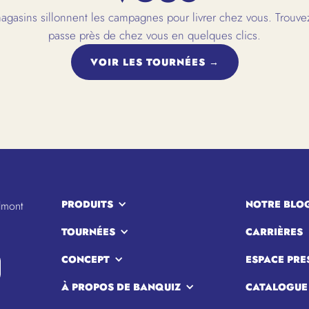
gasins sillonnent les campagnes pour livrer chez vous. Trouvez
passe près de chez vous en quelques clics.
VOIR LES TOURNÉES →
PRODUITS
NOTRE BLO
lmont
TOURNÉES
CARRIÈRES
CONCEPT
ESPACE PRE
À PROPOS DE BANQUIZ
CATALOGUE