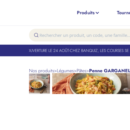
Produits
Tourn
T FERMÉ. RÉOUVERTURE LE 24 AOÛT
-
CHEZ BANQUIZ, LES COURSES SE FO
Nos produits
>
Légumes
>
Pâtes
>
Penne GARGANELL