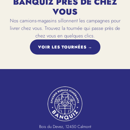
BANQUIZ PRÈS DE CHEZ
VOUS
Nos camions-magasins sillonnent les campagnes pour
livrer chez vous. Trouvez la tournée qui passe près de
chez vous en quelques clics.
VOIR LES TOURNÉES →
Bois du Devez, 12450 Calmont