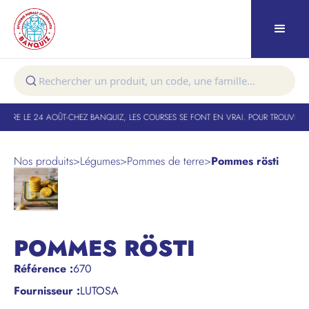
TURE LE 24 AOÛT
-
CHEZ BANQUIZ, LES COURSES SE FONT EN VRAI. POUR TROUVER VO
Nos produits
>
Légumes
>
Pommes de terre
>
Pommes rösti
POMMES RÖSTI
Référence
:
670
Fournisseur :
LUTOSA