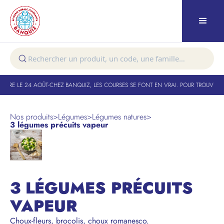
TURE LE 24 AOÛT
-
CHEZ BANQUIZ, LES COURSES SE FONT EN VRAI. POUR TROUVER V
Nos produits
>
Légumes
>
Légumes natures
>
3 légumes précuits vapeur
3 LÉGUMES PRÉCUITS
VAPEUR
Choux-fleurs, brocolis, choux romanesco.