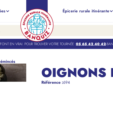
ées
Épicerie rurale itinérante
NT EN VRAI. POUR TROUVER VOTRE TOURNÉE :
05 65 42 40 42
-
BANQU
 émincés
OIGNONS 
Référence
:
694