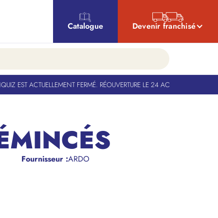
Catalogue
Devenir franchisé
IZ EST ACTUELLEMENT FERMÉ. RÉOUVERTURE LE 24 AOÛT
-
BANQUIZ EST A
ÉMINCÉS
Fournisseur :
ARDO