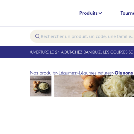
Produits
Tourn
T FERMÉ. RÉOUVERTURE LE 24 AOÛT
-
CHEZ BANQUIZ, LES COURSES SE FO
Nos produits
>
Légumes
>
Légumes natures
>
Oignons