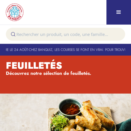
URE LE 24 AOÛT
-
CHEZ BANQUIZ, LES COURSES SE FONT EN VRAI. POUR TROUVER VO
FEUILLETÉS
Découvrez notre sélection de feuilletés.