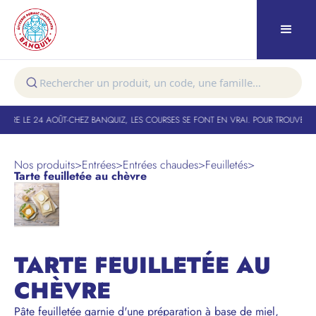
URE LE 24 AOÛT
-
CHEZ BANQUIZ, LES COURSES SE FONT EN VRAI. POUR TROUVER VO
Nos produits
>
Entrées
>
Entrées chaudes
>
Feuilletés
>
Tarte feuilletée au chèvre
NOUVEAU
TARTE FEUILLETÉE AU
CHÈVRE
Pâte feuilletée garnie d'une préparation à base de miel,