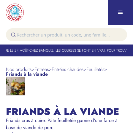
TURE LE 24 AOÛT
-
CHEZ BANQUIZ, LES COURSES SE FONT EN VRAI. POUR TROUVER VO
Nos produits
>
Entrées
>
Entrées chaudes
>
Feuilletés
>
Friands à la viande
FRIANDS À LA VIANDE
Friands crus à cuire. Pâte feuilletée garnie d'une farce à
base de viande de porc.