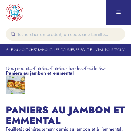
URE LE 24 AOÛT
-
CHEZ BANQUIZ, LES COURSES SE FONT EN VRAI. POUR TROUVER VO
Nos produits
>
Entrées
>
Entrées chaudes
>
Feuilletés
>
Paniers au jambon et emmental
PANIERS AU JAMBON ET
EMMENTAL
Feuilletés généreusement garnis au jambon et à l'emmental.