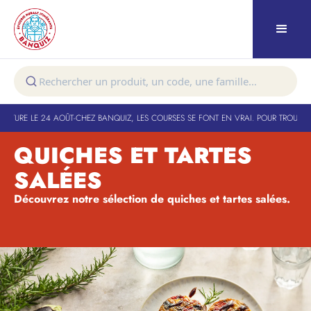
RTURE LE 24 AOÛT
-
CHEZ BANQUIZ, LES COURSES SE FONT EN VRAI. POUR TROUVER 
QUICHES ET TARTES
SALÉES
Découvrez notre sélection de quiches et tartes salées.