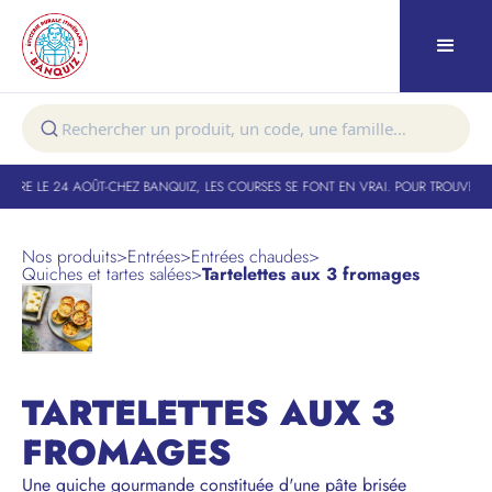
TURE LE 24 AOÛT
-
CHEZ BANQUIZ, LES COURSES SE FONT EN VRAI. POUR TROUVER VO
Nos produits
>
Entrées
>
Entrées chaudes
>
Quiches et tartes salées
>
Tartelettes aux 3 fromages
TARTELETTES AUX 3
FROMAGES
Une quiche gourmande constituée d'une pâte brisée