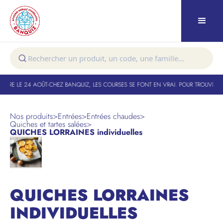
TURE LE 24 AOÛT
-
CHEZ BANQUIZ, LES COURSES SE FONT EN VRAI. POUR TROUVER VO
Nos produits
>
Entrées
>
Entrées chaudes
>
Quiches et tartes salées
>
QUICHES LORRAINES individuelles
QUICHES LORRAINES
INDIVIDUELLES