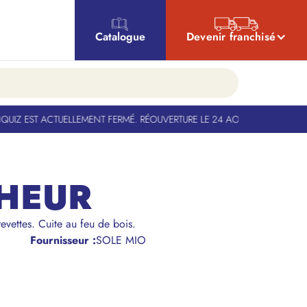
Catalogue
Devenir franchisé
IZ EST ACTUELLEMENT FERMÉ. RÉOUVERTURE LE 24 AOÛT
-
BANQUIZ EST A
CHEUR
vettes. Cuite au feu de bois.
Fournisseur :
SOLE MIO