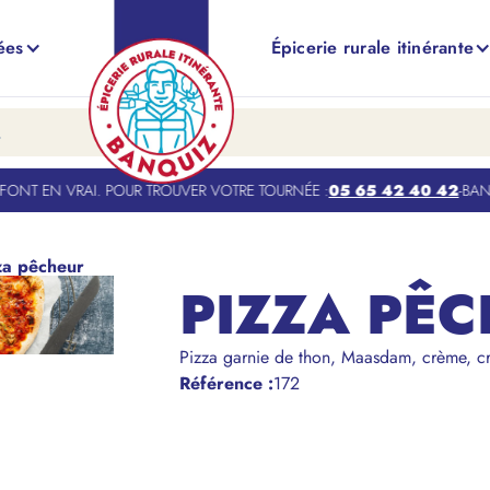
ées
Épicerie rurale itinérante
NT EN VRAI. POUR TROUVER VOTRE TOURNÉE :
05 65 42 40 42
-
BANQU
za pêcheur
PIZZA PÊ
Pizza garnie de thon, Maasdam, crème, cre
Référence
:
172