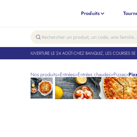
Produits
Tourn
T FERMÉ. RÉOUVERTURE LE 24 AOÛT
-
CHEZ BANQUIZ, LES COURSES SE FO
Nos produits
>
Entrées
>
Entrées chaudes
>
Pizzas
>
Piz