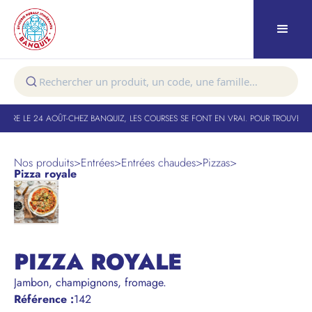
URE LE 24 AOÛT
-
CHEZ BANQUIZ, LES COURSES SE FONT EN VRAI. POUR TROUVER VO
Nos produits
>
Entrées
>
Entrées chaudes
>
Pizzas
>
Pizza royale
PIZZA ROYALE
Jambon, champignons, fromage.
Référence
:
142