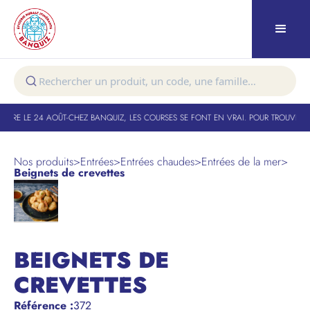
TURE LE 24 AOÛT
-
CHEZ BANQUIZ, LES COURSES SE FONT EN VRAI. POUR TROUVER VO
Nos produits
>
Entrées
>
Entrées chaudes
>
Entrées de la mer
>
Beignets de crevettes
BEIGNETS DE
CREVETTES
Référence
:
372