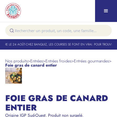
TURE LE 24 AOÛT
-
CHEZ BANQUIZ, LES COURSES SE FONT EN VRAI. POUR TROUVER VO
Nos produits
>
Entrées
>
Entrées froides
>
Entrées gourmandes
>
Foie gras de canard entier
FOIE GRAS DE CANARD
ENTIER
Origine IGP Sud-Ouest. Produit non surgelé.