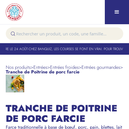
TURE LE 24 AOÛT
-
CHEZ BANQUIZ, LES COURSES SE FONT EN VRAI. POUR TROUVER V
Nos produits
>
Entrées
>
Entrées froides
>
Entrées gourmandes
>
Tranche de Poitrine de porc farcie
TRANCHE DE POITRINE
DE PORC FARCIE
Farce traditionnelle à base de bœuf, porc, pain, blettes, lait