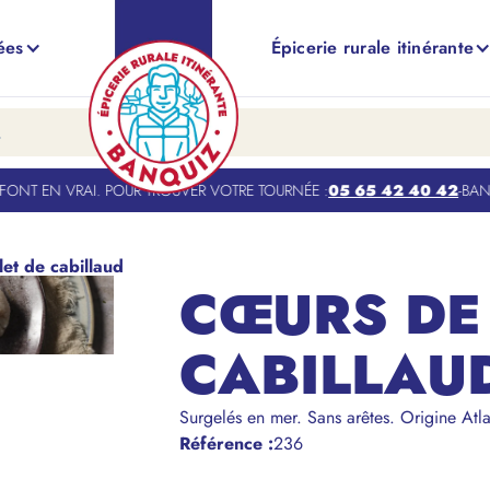
ées
Épicerie rurale itinérante
NT EN VRAI. POUR TROUVER VOTRE TOURNÉE :
05 65 42 40 42
-
BANQU
let de cabillaud
CŒURS DE 
CABILLAU
Surgelés en mer. Sans arêtes. Origine Atl
Référence
:
236