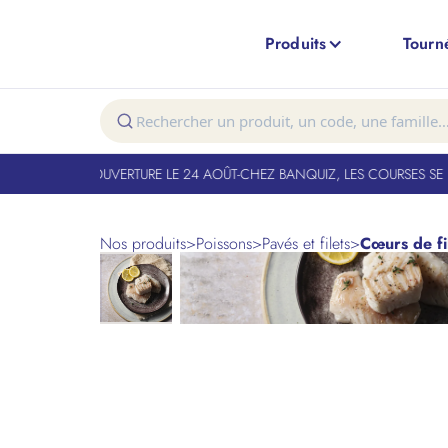
Produits
Tourn
T FERMÉ. RÉOUVERTURE LE 24 AOÛT
-
CHEZ BANQUIZ, LES COURSES SE FO
Nos produits
>
Poissons
>
Pavés et filets
>
Cœurs de fi