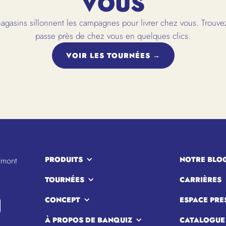
VOUS
gasins sillonnent les campagnes pour livrer chez vous. Trouvez
passe près de chez vous en quelques clics.
VOIR LES TOURNÉES →
PRODUITS
NOTRE BLO
lmont
TOURNÉES
CARRIÈRES
CONCEPT
ESPACE PRE
À PROPOS DE BANQUIZ
CATALOGUE