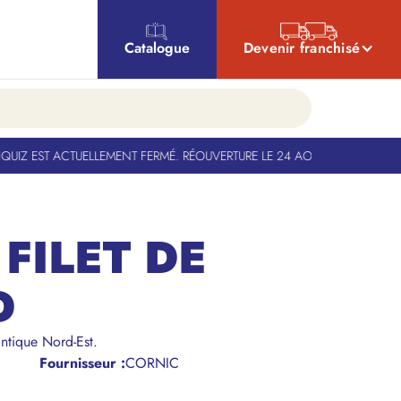
Catalogue
Devenir franchisé
IZ EST ACTUELLEMENT FERMÉ. RÉOUVERTURE LE 24 AOÛT
-
BANQUIZ EST A
FILET DE
D
antique Nord-Est.
Fournisseur :
CORNIC