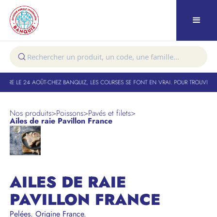
TURE LE 24 AOÛT
-
CHEZ BANQUIZ, LES COURSES SE FONT EN VRAI. POUR TROUVER VO
Nos produits
>
Poissons
>
Pavés et filets
>
Ailes de raie Pavillon France
AILES DE RAIE
PAVILLON FRANCE
Pelées. Origine France.