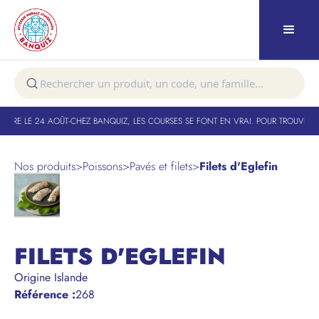
TURE LE 24 AOÛT
-
CHEZ BANQUIZ, LES COURSES SE FONT EN VRAI. POUR TROUVER VO
Nos produits
>
Poissons
>
Pavés et filets
>
Filets d'Eglefin
FILETS D'EGLEFIN
Origine Islande
Référence
:
268