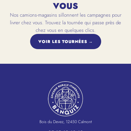
VOUS
Nos camions-magasins sillonnent les campagnes pour
livrer chez vous. Trouvez la tournée qui passe près de
chez vous en quelques clics.
VOIR LES TOURNÉES →
Bois du Devez, 12450 Calmont